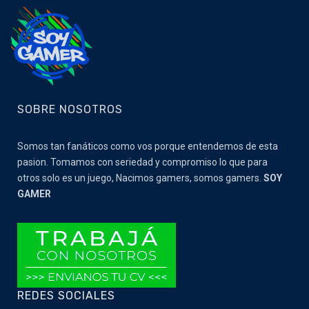
SOBRE NOSOTROS
Somos tan fanáticos como vos porque entendemos de esta
pasion. Tomamos con seriedad y compromiso lo que para
otros solo es un juego, Nacimos gamers, somos gamers.
SOY
GAMER
REDES SOCIALES