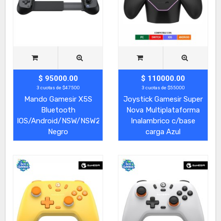
$ 95000.00
$ 110000.00
3 cuotas de $47500
3 cuotas de $55000
Mando Gamesir X5S
Joystick Gamesir Super
Bluetooth
Nova Multiplataforma
IOS/Android/NSW/NSW2
Inalambrico c/base
Negro
carga Azul