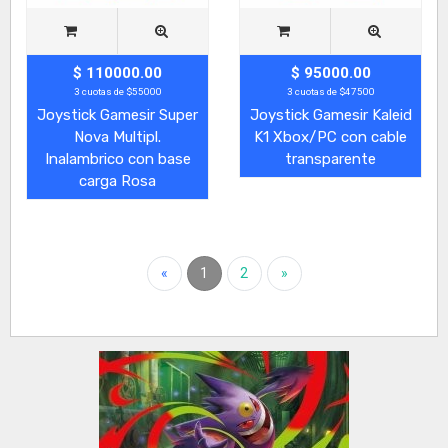
$ 110000.00
$ 95000.00
3 cuotas de $55000
3 cuotas de $47500
Joystick Gamesir Super
Joystick Gamesir Kaleid
Nova Multipl.
K1 Xbox/PC con cable
Inalambrico con base
transparente
carga Rosa
«
1
2
»