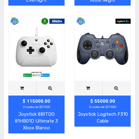
$ 115000.00
$ 55000.00
3 cuotas de $57500
3 cuotas de $27500
Joystick 8BITDO
Joystick Logitech F310
81HB01D Ultimate 3
Cable
Xbox Blanco