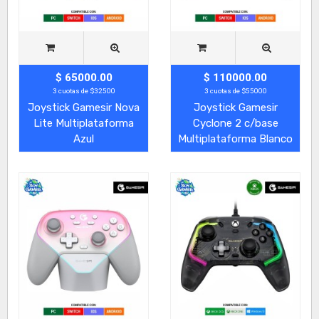
$ 65000.00
$ 110000.00
3 cuotas de $32500
3 cuotas de $55000
Joystick Gamesir Nova
Joystick Gamesir
Lite Multiplataforma
Cyclone 2 c/base
Azul
Multiplataforma Blanco