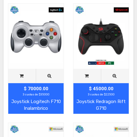
$ 70000.00
$ 45000.00
3 cuotas de $35000
3 cuotas de $22500
Joystick Logitech F710
Joystick Redragon Rift
Inalambrico
G710