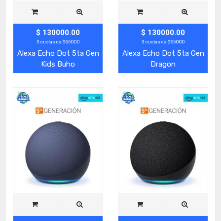
$ 130000.00
$ 130000.00
3 cuotas de $65000
3 cuotas de $65000
Alexa Echo Dot 5ta Gen
Alexa Echo Dot 5ta Gen
Kids Buho
Dragon