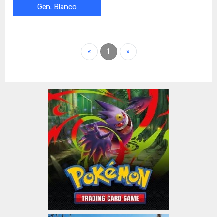
Gen. Blanco
«
1
»