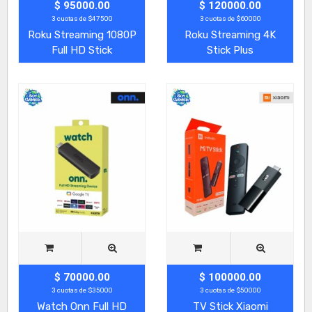
$ 95000.00
$ 120000.00
3 cuotas de $47500
3 cuotas de $60000
Roku Streaming 1080P
Roku Streaming 4K
Full HD Stick
Stick Plus
$ 70000.00
$ 100000.00
3 cuotas de $35000
3 cuotas de $50000
Watch Onn Full HD
TV Stick Xiaomi