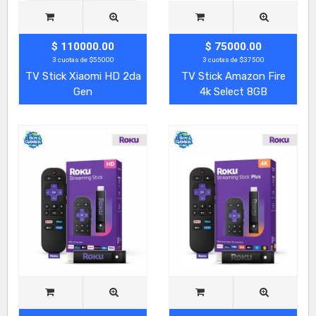
$ 110000.00
$ 75000.00
3 cuotas de $55000
3 cuotas de $37500
TV Stick Xiaomi HD 2da
TV Stick Amazon Fire
Gen
4k Select 8GB