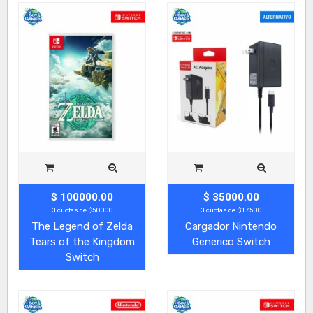
$ 100000.00
$ 35000.00
3 cuotas de $50000
3 cuotas de $17500
The Legend of Zelda
Cargador Nintendo
Tears of the Kingdom
Generico Switch
Switch