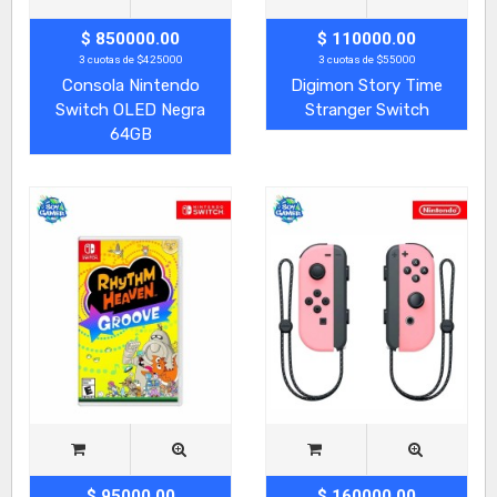
$ 850000.00
$ 110000.00
3 cuotas de $425000
3 cuotas de $55000
Consola Nintendo
Digimon Story Time
Switch OLED Negra
Stranger Switch
64GB
$ 95000.00
$ 160000.00