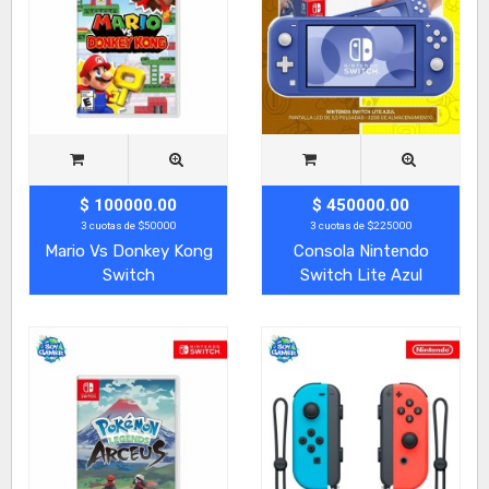
$ 100000.00
$ 450000.00
3 cuotas de $50000
3 cuotas de $225000
Mario Vs Donkey Kong
Consola Nintendo
Switch
Switch Lite Azul