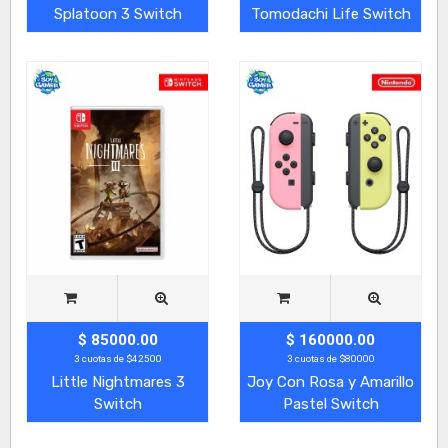
Splatoon 3 Switch
Tomodachi Life Switch
$ 85000.00
$ 160000.00
3 cuotas de $42500
3 cuotas de $80000
Little Nightmares 3
Joy Con Rosa y Amarillo
Switch
Pastel Switch