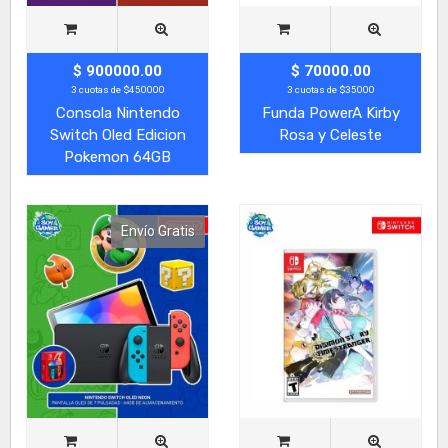
$ 900000.00
$ 70000.00
3 cuotas de $450000
3 cuotas de $35000
Consola Nintendo
Funda PowerA Kirby
Switch Oled Edicion
Rosa y Celeste
Pokemon 64GB
Envío Gratis