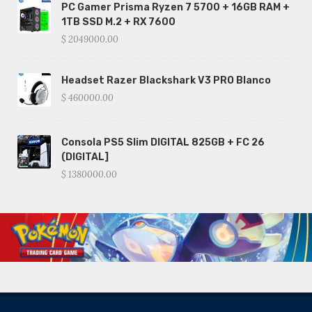
PC Gamer Prisma Ryzen 7 5700 + 16GB RAM +
1TB SSD M.2 + RX 7600
$ 2049000.00
Headset Razer Blackshark V3 PRO Blanco
$ 460000.00
Consola PS5 Slim DIGITAL 825GB + FC 26
(DIGITAL]
$ 1380000.00