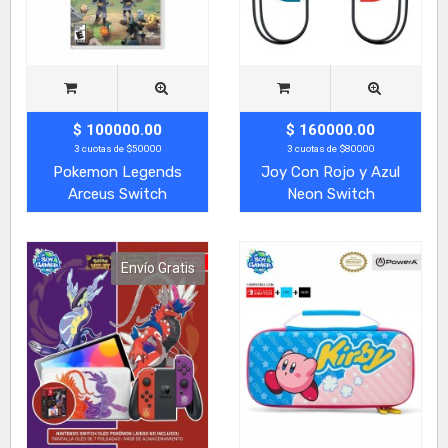
$ 100000.00
$ 160000.00
3 cuotas de $50000
3 cuotas de $80000
Pokemon Legends
Joy Con Rojo y Azul
Arceus Switch
Neon Switch
Envío Gratis