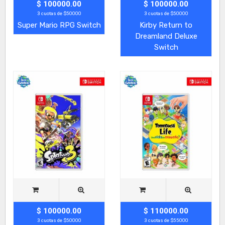
$ 100000.00
$ 100000.00
3 cuotas de $50000
3 cuotas de $50000
Super Mario RPG Switch
Kirby Return to
Dreamland Deluxe
Switch
$ 100000.00
$ 110000.00
3 cuotas de $50000
3 cuotas de $55000