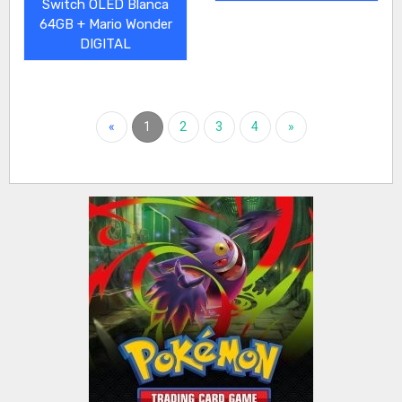
Switch OLED Blanca
64GB + Mario Wonder
DIGITAL
«
1
2
3
4
»