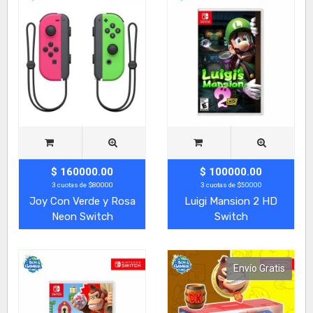
$ 160000.00
$ 100000.00
3 cuotas de $80000
3 cuotas de $50000
Joy Con Verde y Rosa
Luigi Mansion 2 HD
Neon Switch
Switch
Envío Gratis