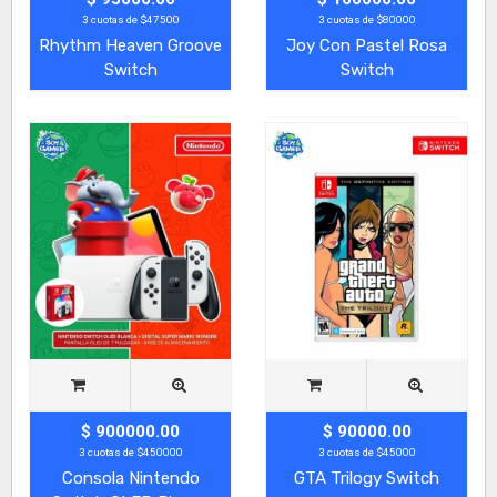
3 cuotas de $47500
3 cuotas de $80000
Rhythm Heaven Groove
Joy Con Pastel Rosa
Switch
Switch
$ 900000.00
$ 90000.00
3 cuotas de $450000
3 cuotas de $45000
Consola Nintendo
GTA Trilogy Switch