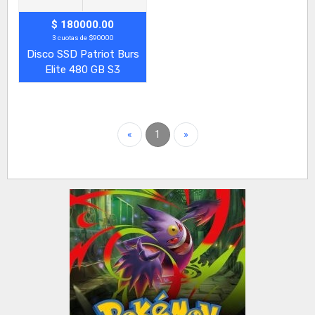
$ 180000.00
3 cuotas de $90000
Disco SSD Patriot Burs
Elite 480 GB S3
«
1
»