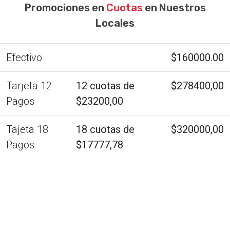
Promociones en
Cuotas
en Nuestros
Locales
Efectivo
$160000.00
Tarjeta 12
12 cuotas de
$278400,00
Pagos
$23200,00
Tajeta 18
18 cuotas de
$320000,00
Pagos
$17777,78