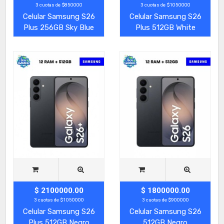
3 cuotas de $850000
3 cuotas de $1050000
Celular Samsung S26
Celular Samsung S26
Plus 256GB Sky Blue
Plus 512GB White
$ 2100000.00
$ 1800000.00
3 cuotas de $1050000
3 cuotas de $900000
Celular Samsung S26
Celular Samsung S26
Plus 512GB Negro
512GB Negro