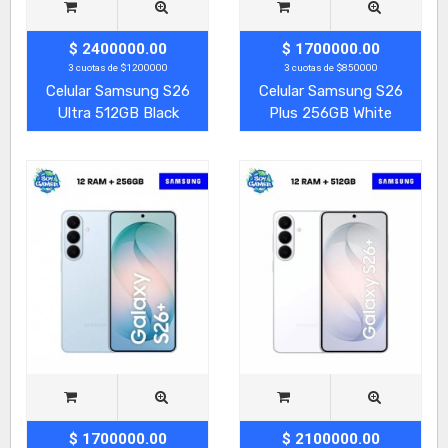
$ 2400000.00
$ 1700000.00
3 cuotas de $1200000
3 cuotas de $850000
Celular Samsung S26
Celular Samsung S26
Ultra 512GB Black
Plus 256GB White
$ 1700000.00
$ 2100000.00