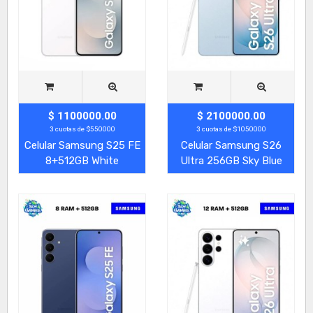
$ 1100000.00
$ 2100000.00
3 cuotas de $550000
3 cuotas de $1050000
Celular Samsung S25 FE
Celular Samsung S26
8+512GB White
Ultra 256GB Sky Blue