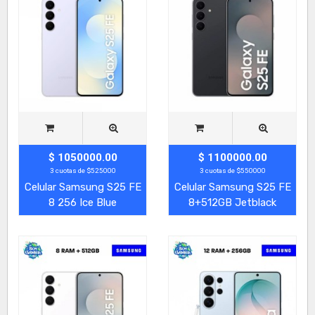
$ 1050000.00
$ 1100000.00
3 cuotas de $525000
3 cuotas de $550000
Celular Samsung S25 FE
Celular Samsung S25 FE
8 256 Ice Blue
8+512GB Jetblack