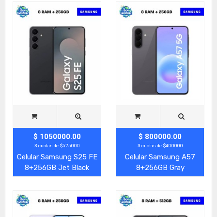
$ 1050000.00
$ 800000.00
3 cuotas de $525000
3 cuotas de $400000
Celular Samsung S25 FE
Celular Samsung A57
8+256GB Jet Black
8+256GB Gray