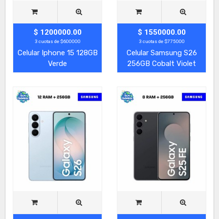
$ 1200000.00
$ 1550000.00
3 cuotas de $600000
3 cuotas de $775000
Celular Iphone 15 128GB
Celular Samsung S26
Verde
256GB Cobalt Violet