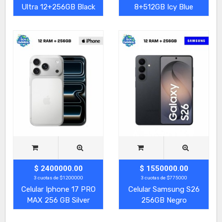
Ultra 12+256GB Black
8+512GB Icy Blue
$ 2400000.00
$ 1550000.00
3 cuotas de $1200000
3 cuotas de $775000
Celular Iphone 17 PRO
Celular Samsung S26
MAX 256 GB Silver
256GB Negro