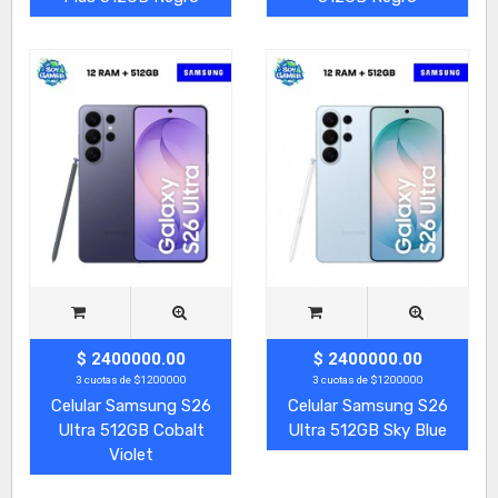
$ 2400000.00
$ 2400000.00
3 cuotas de $1200000
3 cuotas de $1200000
Celular Samsung S26
Celular Samsung S26
Ultra 512GB Cobalt
Ultra 512GB Sky Blue
Violet