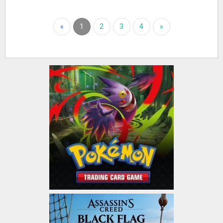
«
1
2
3
4
»