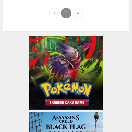
«
1
»