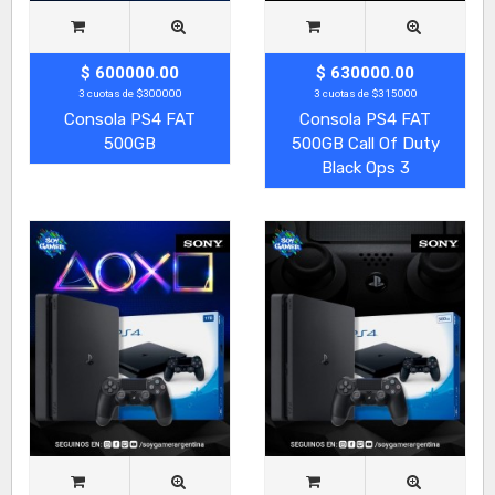
$ 600000.00
$ 630000.00
3 cuotas de $300000
3 cuotas de $315000
Consola PS4 FAT
Consola PS4 FAT
500GB
500GB Call Of Duty
Black Ops 3