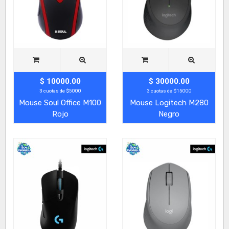
$ 10000.00
$ 30000.00
3 cuotas de $5000
3 cuotas de $15000
Mouse Soul Office M100
Mouse Logitech M280
Rojo
Negro