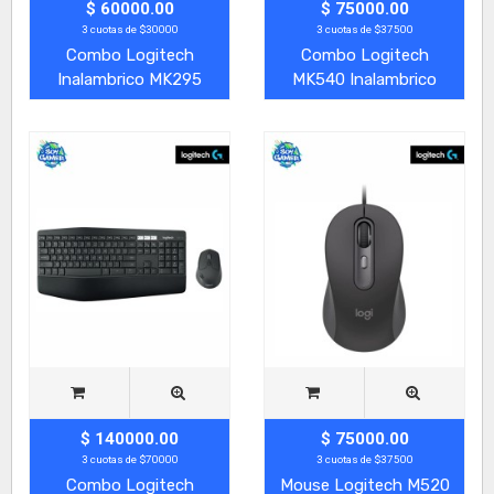
$ 60000.00
$ 75000.00
3 cuotas de $30000
3 cuotas de $37500
Combo Logitech
Combo Logitech
Inalambrico MK295
MK540 Inalambrico
$ 140000.00
$ 75000.00
3 cuotas de $70000
3 cuotas de $37500
Combo Logitech
Mouse Logitech M520