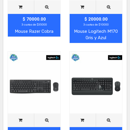
$ 70000.00
$ 20000.00
3 cuotas de $35000
3 cuotas de $10000
Mouse Razer Cobra
Mouse Logitech M170
Gris y Azul