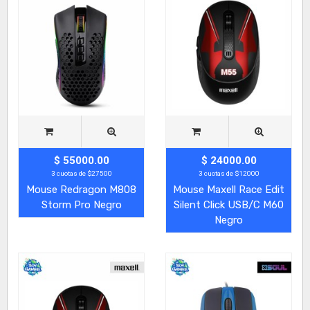
$ 55000.00
$ 24000.00
3 cuotas de $27500
3 cuotas de $12000
Mouse Redragon M808
Mouse Maxell Race Edit
Storm Pro Negro
Silent Click USB/C M60
Negro