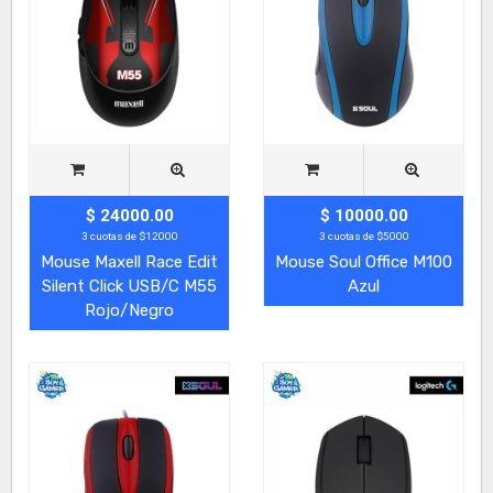
$ 24000.00
$ 10000.00
3 cuotas de $12000
3 cuotas de $5000
Mouse Maxell Race Edit
Mouse Soul Office M100
Silent Click USB/C M55
Azul
Rojo/Negro