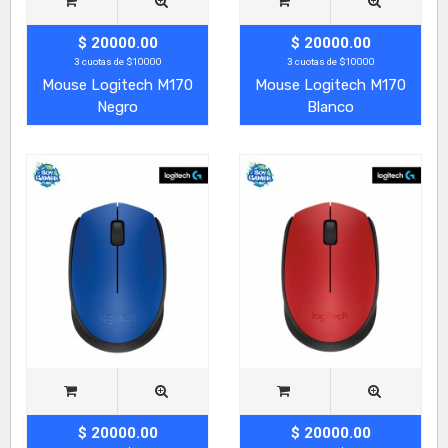
$ 20000.00
$ 20000.00
3 cuotas de $10000
3 cuotas de $10000
Mouse Logitech M170
Mouse Logitech M170
Negro
Blanco
$ 20000.00
$ 20000.00