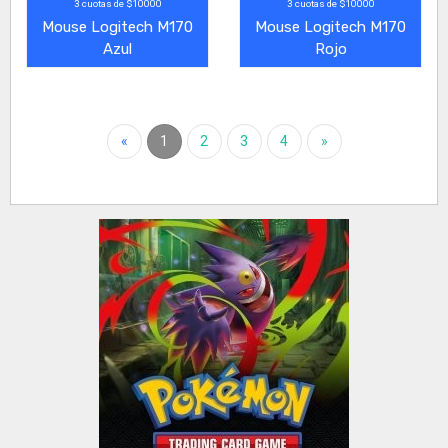
3 cuotas de $10000
3 cuotas de $10000
Mouse Logitech M170
Mouse Logitech M170
Azul
Rojo
«
1
2
3
4
»