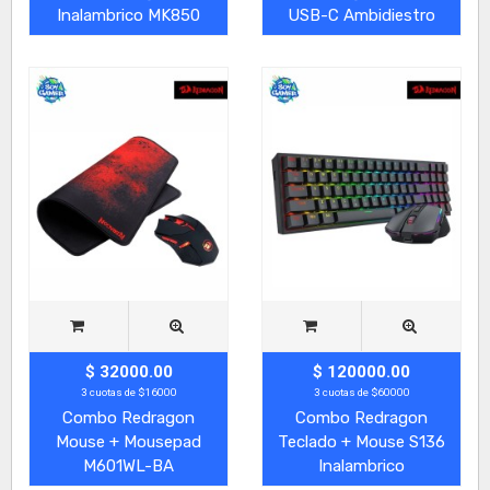
Inalambrico MK850
USB-C Ambidiestro
$ 32000.00
$ 120000.00
3 cuotas de $16000
3 cuotas de $60000
Combo Redragon
Combo Redragon
Mouse + Mousepad
Teclado + Mouse S136
M601WL-BA
Inalambrico