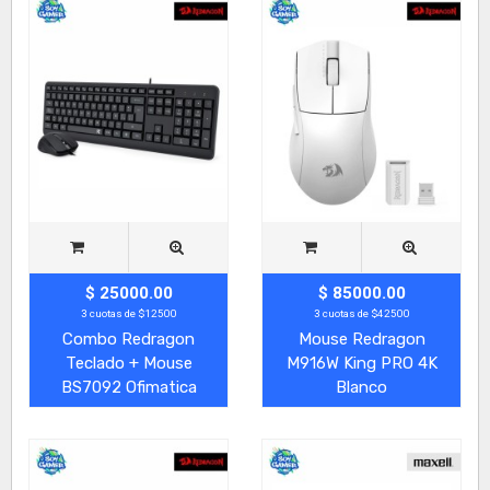
$ 25000.00
$ 85000.00
3 cuotas de $12500
3 cuotas de $42500
Combo Redragon
Mouse Redragon
Teclado + Mouse
M916W King PRO 4K
BS7092 Ofimatica
Blanco