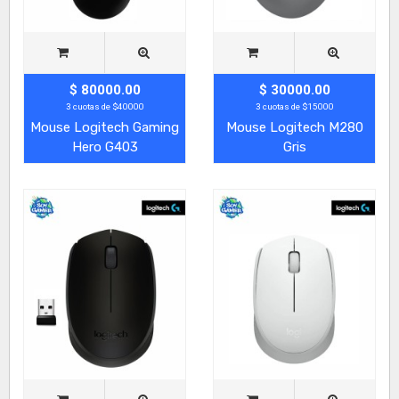
$ 80000.00
$ 30000.00
3 cuotas de $40000
3 cuotas de $15000
Mouse Logitech Gaming
Mouse Logitech M280
Hero G403
Gris