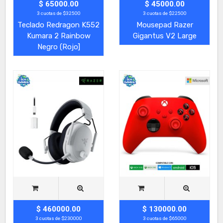
$ 65000.00
$ 45000.00
3 cuotas de $32500
3 cuotas de $22500
Teclado Redragon K552
Mousepad Razer
Kumara 2 Rainbow
Gigantus V2 Large
Negro (Rojo]
$ 460000.00
$ 130000.00
3 cuotas de $230000
3 cuotas de $65000