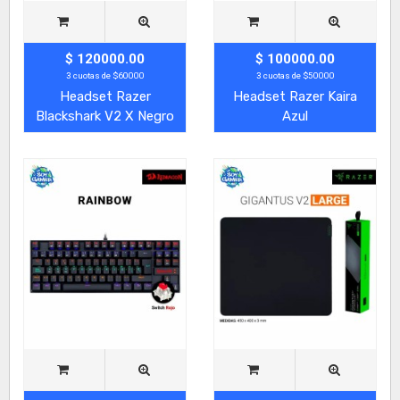
$ 120000.00
$ 100000.00
3 cuotas de $60000
3 cuotas de $50000
Headset Razer
Headset Razer Kaira
Blackshark V2 X Negro
Azul