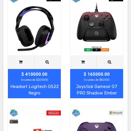
$ 410000.00
$ 165000.00
3 cuotas de $205000
3 cuotas de $82500
Headset Logitech G522
Joystick Gamesir G7
Negro
PRO Shadow Ember