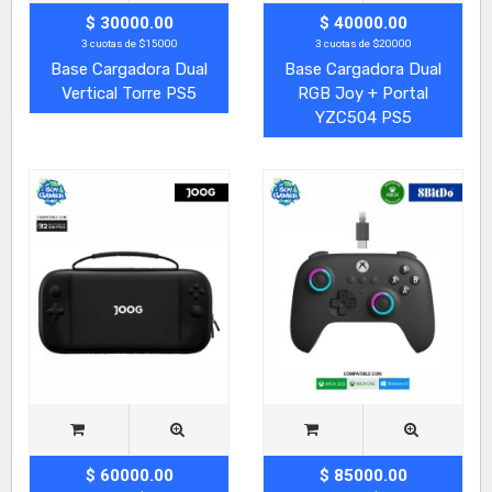
$ 30000.00
$ 40000.00
3 cuotas de $15000
3 cuotas de $20000
Base Cargadora Dual
Base Cargadora Dual
Vertical Torre PS5
RGB Joy + Portal
YZC504 PS5
$ 60000.00
$ 85000.00