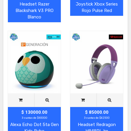
Headset Razer
Joystick Xbox Series
Blackshark V3 PRO
Rojo Pulse Red
Blanco
$ 130000.00
$ 85000.00
3 cuotas de $65000
3 cuotas de $42500
Alexa Echo Dot 5ta Gen
Headset Redragon
Kids Buho
H848PL Ire