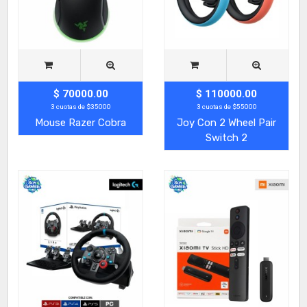
$ 70000.00
$ 110000.00
3 cuotas de $35000
3 cuotas de $55000
Mouse Razer Cobra
Joy Con 2 Wheel Pair
Switch 2