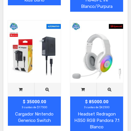
Blanco/Purpura
$ 35000.00
$ 85000.00
3 cuotas de $17500
3 cuotas de $42500
Cargador Nintendo
Headset Redragon
Generico Switch
H350 RGB Pandora 7.1
Blanco