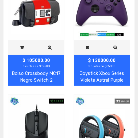
$ 105000.00
$ 130000.00
3 cuotas de $52500
3 cuotas de $65000
Bolso Crossbody MC17
Joystick Xbox Series
Negro Switch 2
Violeta Astral Purple