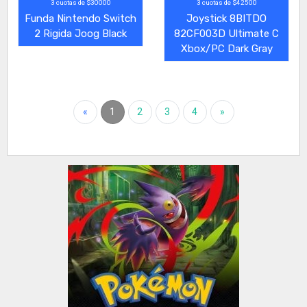
3 cuotas de $30000
3 cuotas de $42500
Funda Nintendo Switch
Joystick 8BITDO
2 Rigida Joog Black
82CF003D Ultimate C
Xbox/PC Dark Gray
«
1
2
3
4
»