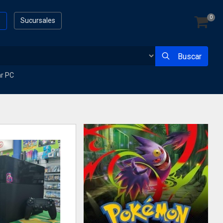
0
s
Sucursales
Buscar
ar PC