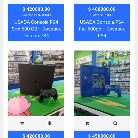
$ 420000.00
$ 400000.00
3 cuotas de $210000
3 cuotas de $200000
USADA Consola PS4
USADA Consola PS4
Slim 500 GB + Joystick
Fat 500gb + Joystick
Dorado PS4
PS4
$ 420000.00
$ 450000.00