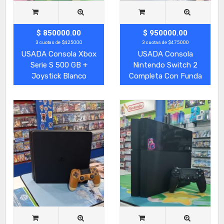
$ 850000.00
$ 950000.00
3 cuotas de $425000
3 cuotas de $475000
USADA Consola Xbox
USADA Consola
Serie S 500 GB +
Nintendo Switch 2
Joystick Blanco
Completa Con Funda