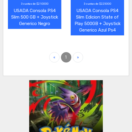
3 cuotas de $210000
3 cuotas de $225000
USADA Consola PS4
USADA Consola PS4
Slim 500 GB + Joystick
Slim Edicion State of
Generico Negro
Play 500GB + Joystick
Generico Azul Ps4
«
1
»