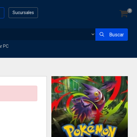
0
s
Sucursales
Buscar
ar PC