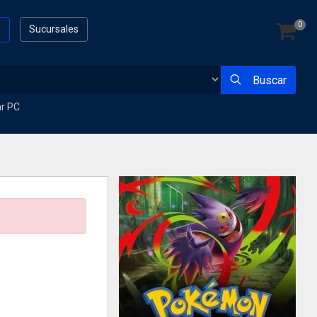
0
s
Sucursales
Buscar
ar PC