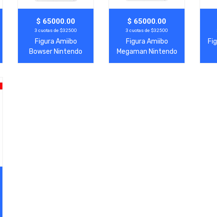
Agregar
Ver Más
Agregar
Ver Más
A
$ 65000.00
$ 65000.00
3 cuotas de $32500
3 cuotas de $32500
Figura Amiibo
Figura Amiibo
Fi
Bowser Nintendo
Megaman Nintendo