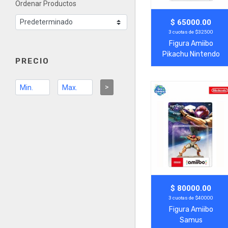
Ordenar Productos
Agregar
Ver Más
$ 65000.00
3 cuotas de $32500
Figura Amiibo
Pikachu Nintendo
PRECIO
>
Agregar
Ver Más
$ 80000.00
3 cuotas de $40000
Figura Amiibo
Samus