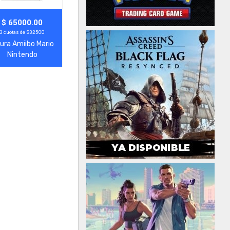
gregar
Ver Más
$ 65000.00
3 cuotas de $32500
gura Amiibo Mario
Nintendo