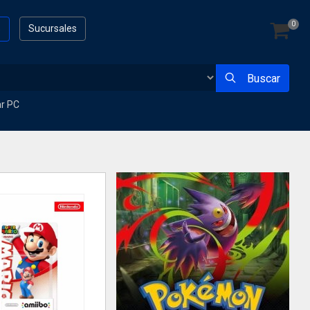
0
s
Sucursales
Buscar
ar PC