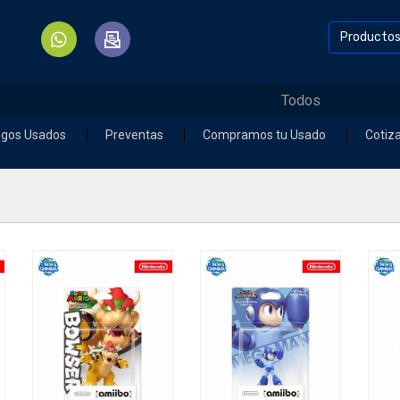
Producto
egos Usados
Preventas
Compramos tu Usado
Cotiz