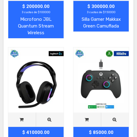
$ 200000.00
$ 300000.00
3 cuotas de $100000
3 cuotas de $150000
Microfono JBL
Silla Gamer Makkax
Quantum Stream
Green Camuflada
Wireless
$ 410000.00
$ 85000.00