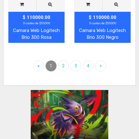
$ 110000.00
$ 110000.00
3 cuotas de $55000
3 cuotas de $55000
Camara Web Logitech
Camara Web Logitech
Brio 300 Rosa
Brio 300 Negro
«
1
2
3
4
»