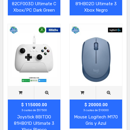
82CF003D Ultimate C
81HB02D Ultimate 3
Xbox/PC Dark Green
Xbox Negro
$ 115000.00
$ 20000.00
3 cuotas de $57500
3 cuotas de $10000
Joystick 8BITDO
Mouse Logitech M170
81HB01D Ultimate 3
Gris y Azul
Xbox Blanco