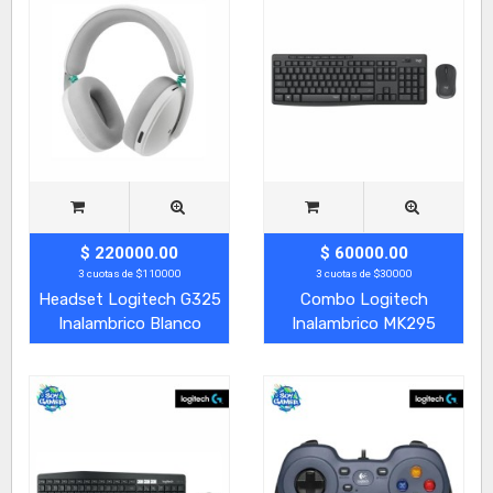
$ 220000.00
$ 60000.00
3 cuotas de $110000
3 cuotas de $30000
Headset Logitech G325
Combo Logitech
Inalambrico Blanco
Inalambrico MK295