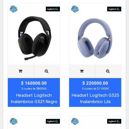
$ 160000.00
$ 220000.00
3 cuotas de $80000
3 cuotas de $110000
Headset Logitech
Headset Logitech G325
Inalambrico G321 Negro
Inalambrico Lila