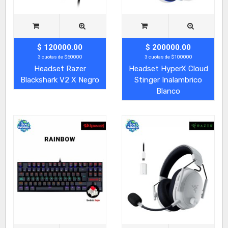
$ 120000.00
$ 200000.00
3 cuotas de $60000
3 cuotas de $100000
Headset Razer
Headset HyperX Cloud
Blackshark V2 X Negro
Stinger Inalambrico
Blanco