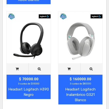
$ 70000.00
$ 160000.00
3 cuotas de $35000
3 cuotas de $80000
Headset Logitech H390
Headset Logitech
Negro
Inalambrico G321
Blanco