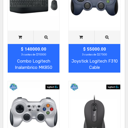
$ 140000.00
$ 55000.00
3 cuotas de $70000
3 cuotas de $27500
Combo Logitech
Joystick Logitech F310
Inalambrico MK850
Cable