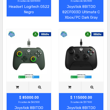
3 cuotas de $205000
3 cuotas de $42500
Headset Logitech G522
Joystick 8BITDO
Negro
82CF003D Ultimate C
Xbox/PC Dark Gray
$ 85000.00
$ 115000.00
3 cuotas de $42500
3 cuotas de $57500
Joystick 8BITDO
Joystick 8BITDO