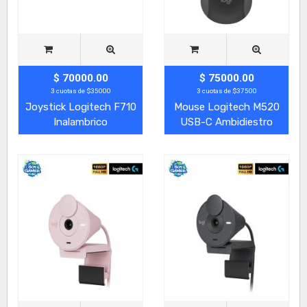
$ 70000.00
$ 75000.00
3 cuotas de $35000
3 cuotas de $37500
Joystick Logitech F710
Mouse Logitech M520
Inalambrico
USB-C Ambidiestro