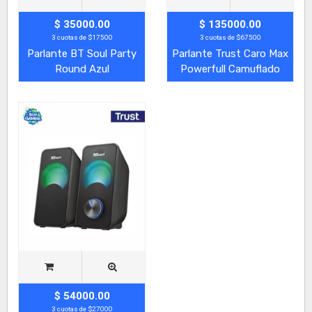
$ 35000.00
$ 135000.00
3 cuotas de $17500
3 cuotas de $67500
Parlante BT Soul Party
Parlante Trust Caro Max
Round Azul
Powerfull Camuflado
$ 54000.00
3 cuotas de $27000