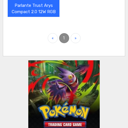
Parlante Trust Arys
Compact 2.0 12W RGB
«
1
»