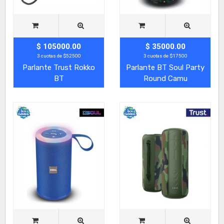
$ 105000.00
$ 35000.00
3 cuotas de $52500
3 cuotas de $17500
Parlante Trust Rokko
Parlante BT Soul Party
BT
Round Camu