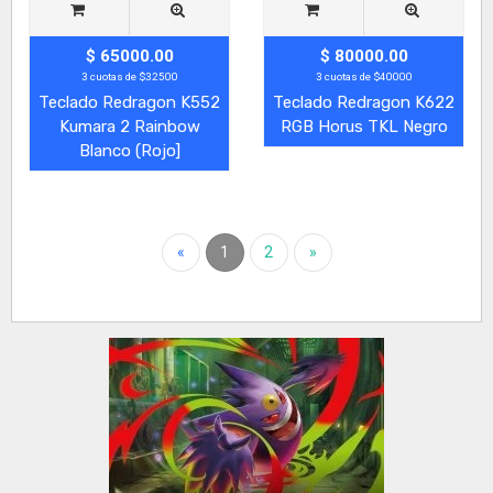
$ 65000.00
$ 80000.00
3 cuotas de $32500
3 cuotas de $40000
Teclado Redragon K552
Teclado Redragon K622
Kumara 2 Rainbow
RGB Horus TKL Negro
Blanco (Rojo]
«
1
2
»