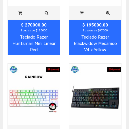
$ 270000.00
$ 195000.00
3 cuotas de $135000
3 cuotas de $97500
Teclado Razer
Teclado Razer
Huntsman Mini Linear
Blackwidow Mecanico
Red
V4 x Yellow