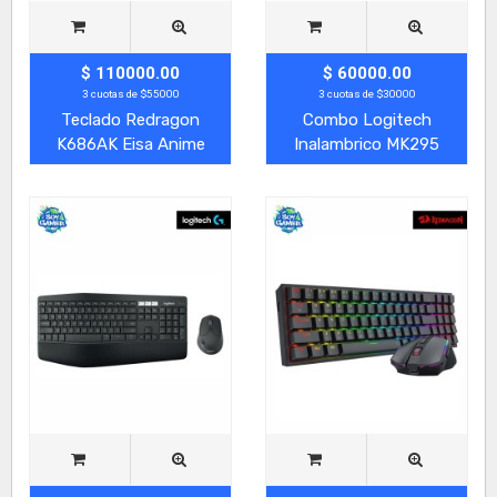
$ 110000.00
$ 60000.00
3 cuotas de $55000
3 cuotas de $30000
Teclado Redragon
Combo Logitech
K686AK Eisa Anime
Inalambrico MK295