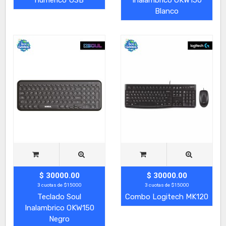
Blanco
$ 30000.00
$ 30000.00
3 cuotas de $15000
3 cuotas de $15000
Teclado Soul
Combo Logitech MK120
Inalambrico OKW150
Negro