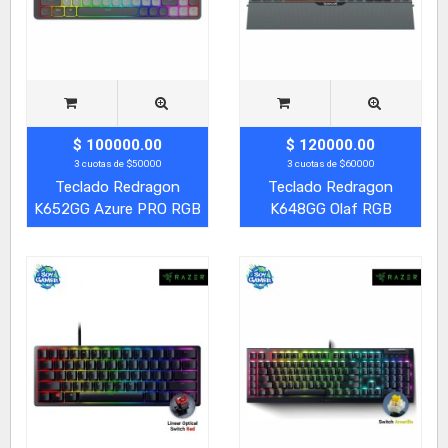
$ 100000.00
$ 120000.00
3 cuotas de $50000
3 cuotas de $60000
Teclado Redragon
Teclado Redragon
K652GG Azure PRO RGB
K648GG Olaf RGB