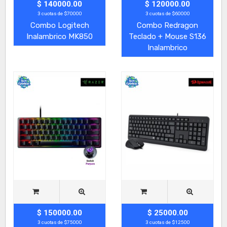
$ 140000.00
$ 120000.00
3 cuotas de $70000
3 cuotas de $60000
Combo Logitech
Combo Redragon
Inalambrico MK850
Teclado + Mouse S136
Inalambrico
$ 150000.00
$ 25000.00
3 cuotas de $75000
3 cuotas de $12500