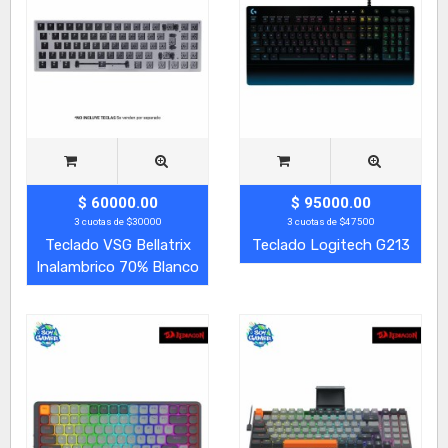
$ 60000.00
$ 95000.00
3 cuotas de $30000
3 cuotas de $47500
Teclado VSG Bellatrix
Teclado Logitech G213
Inalambrico 70% Blanco