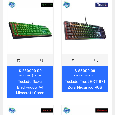
$ 280000.00
$ 85000.00
3 cuotas de $140000
3 cuotas de $42500
Teclado Razer
Teclado Trust GXT 871
Blackwidow V4
Zora Mecanico RGB
Minecraft Green