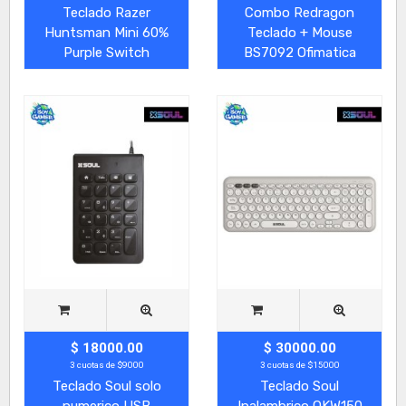
Teclado Razer
Combo Redragon
Huntsman Mini 60%
Teclado + Mouse
Purple Switch
BS7092 Ofimatica
$ 18000.00
$ 30000.00
3 cuotas de $9000
3 cuotas de $15000
Teclado Soul solo
Teclado Soul
numerico USB
Inalambrico OKW150