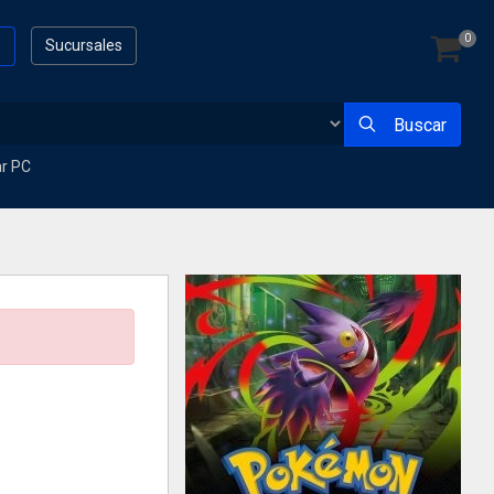
0
s
Sucursales
Buscar
ar PC