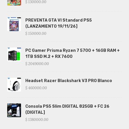
$ 130000.00
PREVENTA GTA VI Standard PS5
(LANZAMIENTO 19/11/26]
$ 150000.00
PC Gamer Prisma Ryzen 7 5700 + 16GB RAM +
1TB SSD M.2 + RX 7600
$ 2049000.00
Headset Razer Blackshark V3 PRO Blanco
$ 460000.00
Consola PS5 Slim DIGITAL 825GB + FC 26
(DIGITAL]
$ 1380000.00