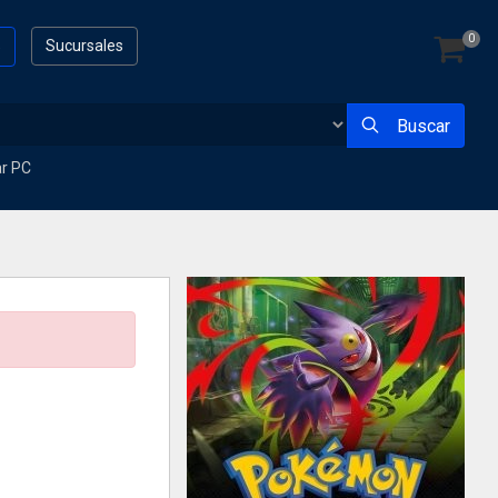
0
s
Sucursales
Buscar
ar PC