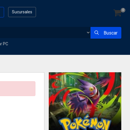
0
s
Sucursales
Buscar
ar PC