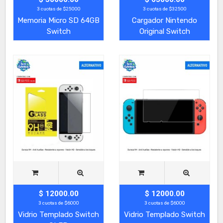
3 cuotas de $25000
3 cuotas de $32500
Memoria Micro SD 64GB
Cargador Nintendo
Switch
Original Switch
$ 12000.00
$ 12000.00
3 cuotas de $6000
3 cuotas de $6000
Vidrio Templado Switch
Vidrio Templado Switch