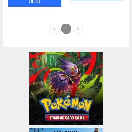
OLED
«
1
»