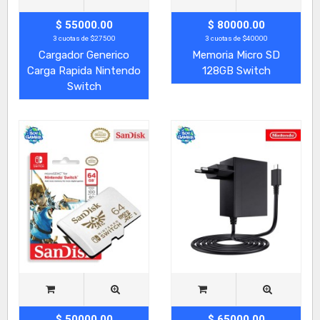
$ 55000.00
$ 80000.00
3 cuotas de $27500
3 cuotas de $40000
Cargador Generico
Memoria Micro SD
Carga Rapida Nintendo
128GB Switch
Switch
$ 50000.00
$ 65000.00