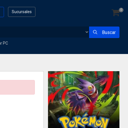
0
s
Sucursales
Buscar
ar PC