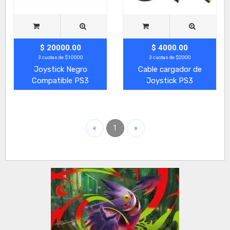
$ 20000.00
$ 4000.00
3 cuotas de $10000
3 cuotas de $2000
Joystick Negro
Cable cargador de
Compatible PS3
Joystick PS3
«
1
»