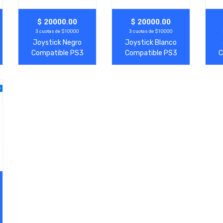
Agregar
Ver Más
Agregar
Ver Más
A
$ 20000.00
$ 20000.00
3 cuotas de $10000
3 cuotas de $10000
Joystick Negro
Joystick Blanco
Compatible PS3
Compatible PS3
C