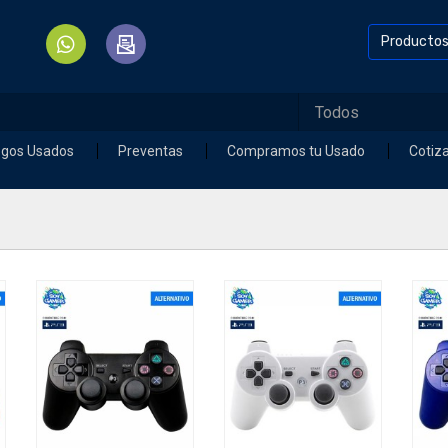
Producto
egos Usados
Preventas
Compramos tu Usado
Cotiz