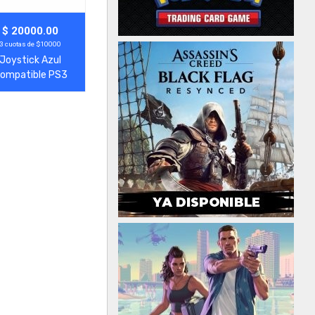
gregar
Ver Más
$ 20000.00
3 cuotas de $10000
Joystick Azul
ompatible PS3