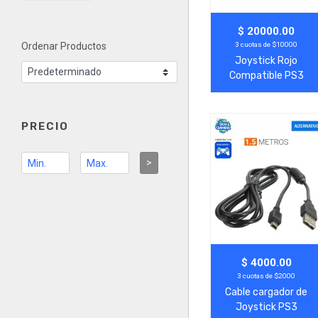
Agregar
Ver Más
$ 20000.00
3 cuotas de $10000
Ordenar Productos
Joystick Rojo
Compatible PS3
PRECIO
>
Agregar
Ver Más
$ 4000.00
3 cuotas de $2000
Cable cargador de
Joystick PS3