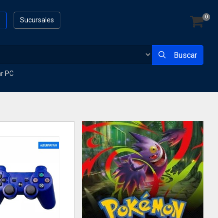
0
s
Sucursales
Buscar
ar PC