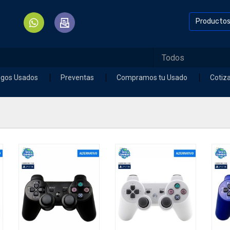
Producto
egos Usados
Preventas
Compramos tu Usado
Cotiz