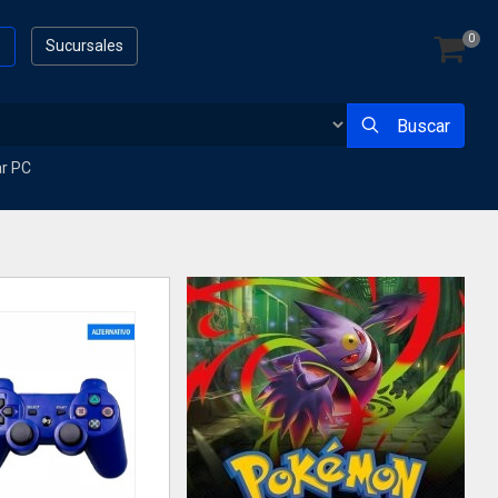
0
s
Sucursales
Buscar
ar PC