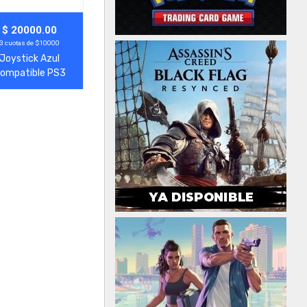
gregar
Ver Más
$ 20000.00
3 cuotas de $10000
Joystick Azul
ompatible PS3