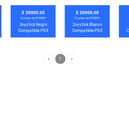
Agregar
Ver Más
Agregar
Ver Más
A
$ 20000.00
$ 20000.00
3 cuotas de $10000
3 cuotas de $10000
Joystick Negro
Joystick Blanco
Compatible PS3
Compatible PS3
C
«
1
»