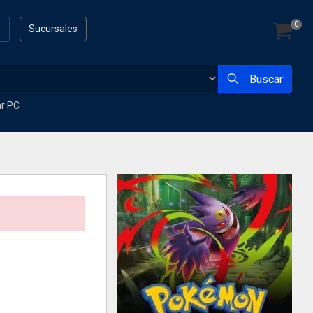
0
s
Sucursales
Buscar
ar PC