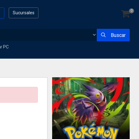
0
s
Sucursales
Buscar
ar PC