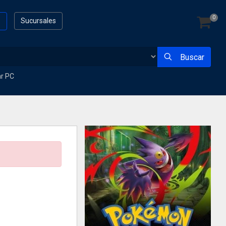
0
s
Sucursales
Buscar
ar PC