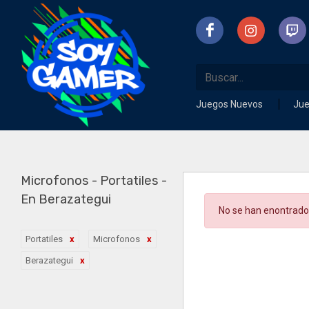
Juegos Nuevos
Ju
Microfonos - Portatiles -
En Berazategui
No se han enontrado
Portatiles
Microfonos
Berazategui