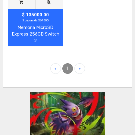
$ 135000.00
3 cuotas de $67500
Memoria MicroSD
Express 256GB Switch
2
«
1
»