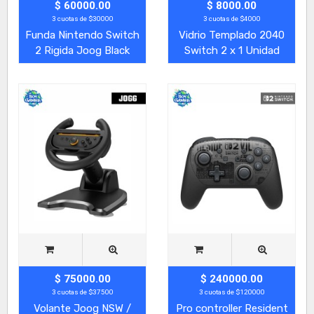
$ 60000.00
$ 8000.00
3 cuotas de $30000
3 cuotas de $4000
Funda Nintendo Switch
Vidrio Templado 2040
2 Rigida Joog Black
Switch 2 x 1 Unidad
$ 75000.00
$ 240000.00
3 cuotas de $37500
3 cuotas de $120000
Volante Joog NSW /
Pro controller Resident