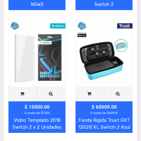
NSW2
Switch 2
$ 15000.00
$ 60000.00
3 cuotas de $7500
3 cuotas de $30000
Vidrio Templado 2018
Funda Rigida Trust GXT
Switch 2 x 2 Unidades
1252B XL Switch 2 Azul