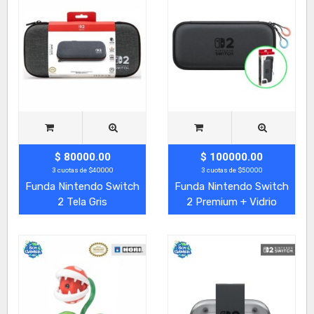
$ 80000.00
$ 100000.00
3 cuotas de $40000
3 cuotas de $50000
Funda Nintendo Switch
Funda Nintendo Switch
2 Tela Gris
2 Premium + Vidrio