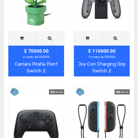
$ 70000.00
$ 110000.00
3 cuotas de $35000
3 cuotas de $55000
Camara Piraña Plant
Joy Con Charging Grip
Switch 2
Switch 2