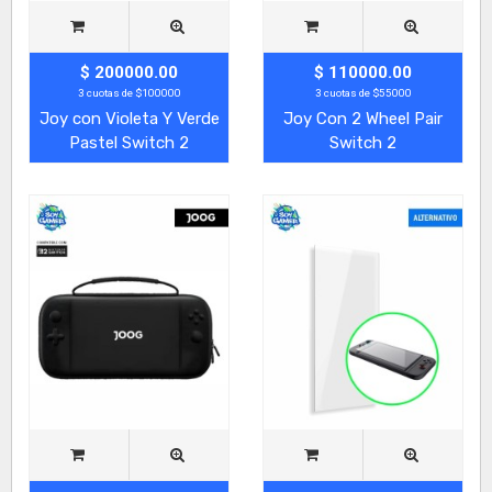
$ 200000.00
$ 110000.00
3 cuotas de $100000
3 cuotas de $55000
Joy con Violeta Y Verde
Joy Con 2 Wheel Pair
Pastel Switch 2
Switch 2