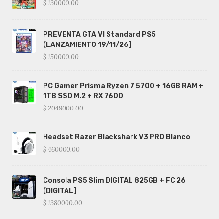
$ 130000.00
PREVENTA GTA VI Standard PS5
(LANZAMIENTO 19/11/26]
$ 150000.00
PC Gamer Prisma Ryzen 7 5700 + 16GB RAM +
1TB SSD M.2 + RX 7600
$ 2049000.00
Headset Razer Blackshark V3 PRO Blanco
$ 460000.00
Consola PS5 Slim DIGITAL 825GB + FC 26
(DIGITAL]
$ 1380000.00