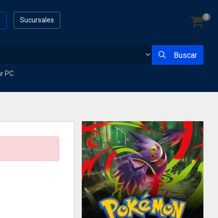
0
s
Sucursales
Buscar
ar PC