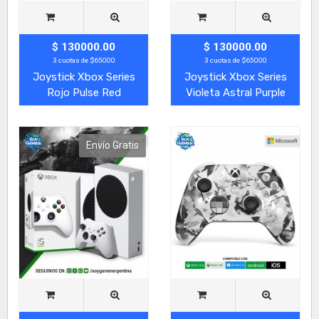
$ 130000.00
$ 130000.00
3 cuotas de $65000
3 cuotas de $65000
Joystick Xbox Series
Joystick Xbox Series
Rojo Pulse Red
Violeta Astral Purple
Envío Gratis