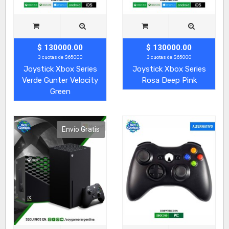
$ 130000.00
$ 130000.00
3 cuotas de $65000
3 cuotas de $65000
Joystick Xbox Series
Joystick Xbox Series
Verde Gunter Velocity
Rosa Deep Pink
Green
Envío Gratis