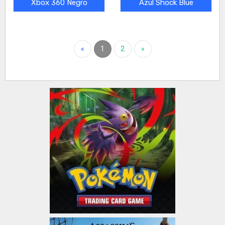
Xbox 360 Negro
Azul Shock Blue
«
1
2
»