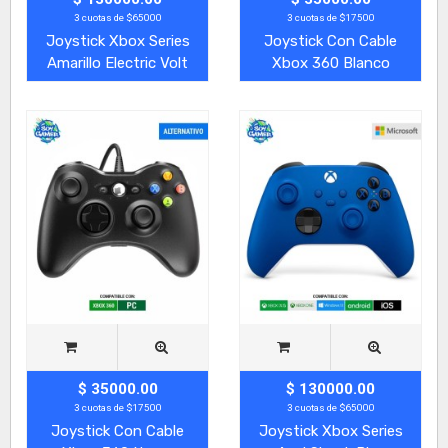
3 cuotas de $65000
3 cuotas de $17500
Joystick Xbox Series
Joystick Con Cable
Amarillo Electric Volt
Xbox 360 Blanco
$ 35000.00
$ 130000.00
3 cuotas de $17500
3 cuotas de $65000
Joystick Con Cable
Joystick Xbox Series