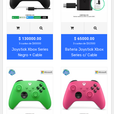
$ 130000.00
$ 65000.00
3 cuotas de $65000
3 cuotas de $32500
Joystick Xbox Series
Bateria Joystick Xbox
Negro + Cable
Series c/ Cable