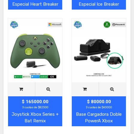
Especial Heart Breaker
Especial Ice Breaker
$ 165000.00
$ 80000.00
3 cuotas de $82500
3 cuotas de $40000
Joystick Xbox Series +
Base Cargadora Doble
Bat Remix
PowerA Xbox