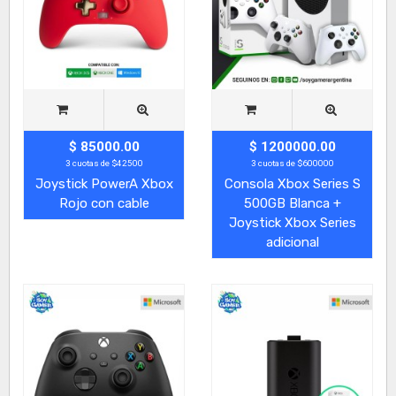
$ 85000.00
$ 1200000.00
3 cuotas de $42500
3 cuotas de $600000
Joystick PowerA Xbox
Consola Xbox Series S
Rojo con cable
500GB Blanca +
Joystick Xbox Series
adicional