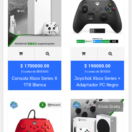
$ 1700000.00
$ 190000.00
3 cuotas de $850000
3 cuotas de $95000
Consola Xbox Series X
Joystick Xbox Series +
1TB Blanca
Adaptador PC Negro
Envío Gratis