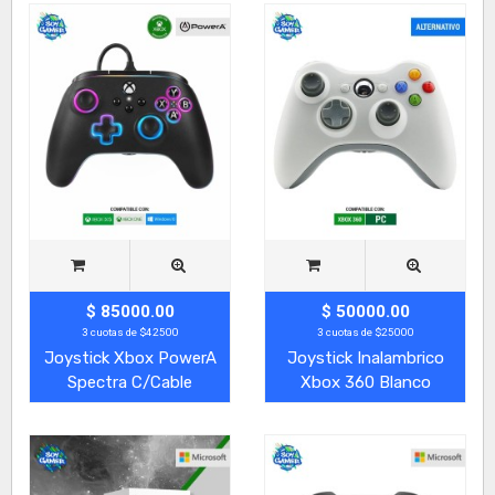
$ 85000.00
$ 50000.00
3 cuotas de $42500
3 cuotas de $25000
Joystick Xbox PowerA
Joystick Inalambrico
Spectra C/Cable
Xbox 360 Blanco