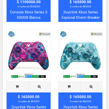
$ 1100000.00
$ 165000.00
3 cuotas de $550000
3 cuotas de $82500
Consola Xbox Series S
Joystick Xbox Series
500GB Blanca
Especial Storm Breaker
$ 165000.00
$ 165000.00
3 cuotas de $82500
3 cuotas de $82500
Joystick Xbox Series
Joystick Xbox Series