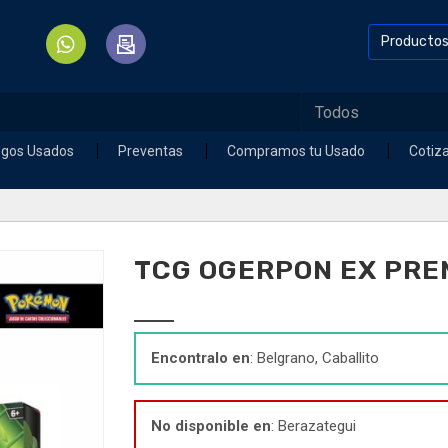
Producto
egos Usados
Preventas
Compramos tu Usado
Cotiz
TCG OGERPON EX PRE
Encontralo en
: Belgrano, Caballito
No disponible en
: Berazategui