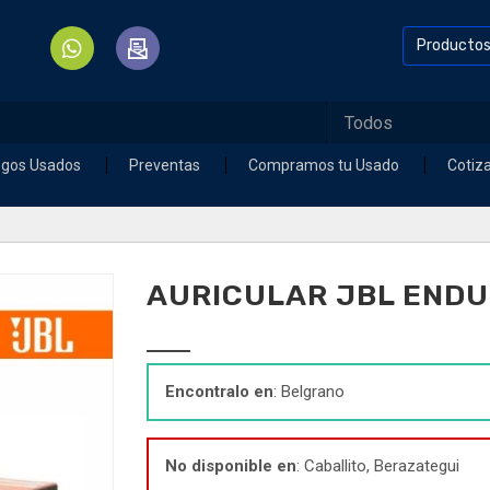
Producto
egos Usados
Preventas
Compramos tu Usado
Cotiz
AURICULAR JBL ENDU
Encontralo en
: Belgrano
No disponible en
: Caballito, Berazategui