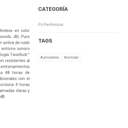
CATEGORÍA
Pc Perifericos
ireless en color
 sonido JBL Pure
TAGS
 activa de ruido
l entorno sonoro
ología Twistlock™
Auriculares
Auricular
n resistentes al
 entrenamientos
sta 48 horas de
icionales con el
porciona 4 horas
lamadas claras y
h®.