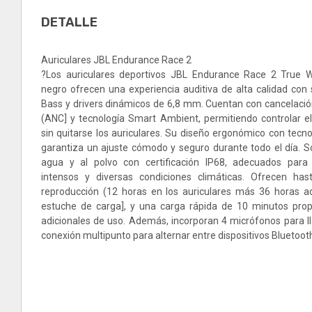
DETALLE
Auriculares JBL Endurance Race 2
?Los auriculares deportivos JBL Endurance Race 2 True W
negro ofrecen una experiencia auditiva de alta calidad con
Bass y drivers dinámicos de 6,8 mm. Cuentan con cancelación
(ANC] y tecnología Smart Ambient, permitiendo controlar e
sin quitarse los auriculares. Su diseño ergonómico con tecn
garantiza un ajuste cómodo y seguro durante todo el día. So
agua y al polvo con certificación IP68, adecuados para
intensos y diversas condiciones climáticas. Ofrecen ha
reproducción (12 horas en los auriculares más 36 horas ad
estuche de carga], y una carga rápida de 10 minutos pro
adicionales de uso. Además, incorporan 4 micrófonos para l
conexión multipunto para alternar entre dispositivos Bluetoot