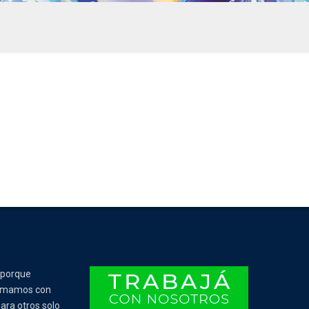
 porque
Tomamos con
ara otros solo