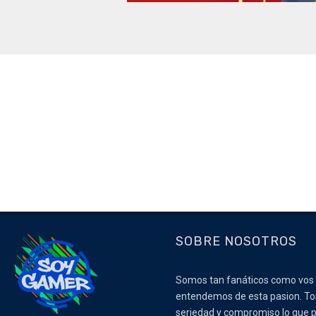
SOBRE NOSOTROS
Somos tan fanáticos como vos
entendemos de esta pasion. 
seriedad y compromiso lo que p