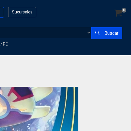
0
s
Sucursales
Buscar
ar PC