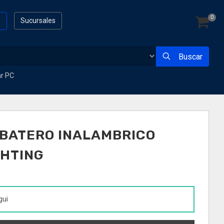
0
s
Sucursales
Buscar
ar PC
BATERO INALAMBRICO
GHTING
gui