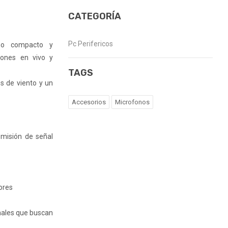
CATEGORÍA
Pc Perifericos
eño compacto y
siones en vivo y
TAGS
os de viento y un
Accesorios
Microfonos
smisión de señal
iores
onales que buscan