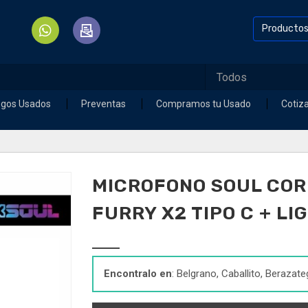
Producto
egos Usados
Preventas
Compramos tu Usado
Cotiz
MICROFONO SOUL COR
FURRY X2 TIPO C + LI
Encontralo en
: Belgrano, Caballito, Berazate