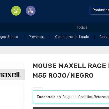
Producto
egos Usados
Preventas
Compramos tu Usado
Cotiz
MOUSE MAXELL RACE E
M55 ROJO/NEGRO
Encontralo en
: Belgrano, Caballito, Berazate