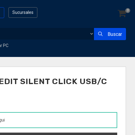
0
s
Sucursales
Buscar
ar PC
DIT SILENT CLICK USB/C
gui