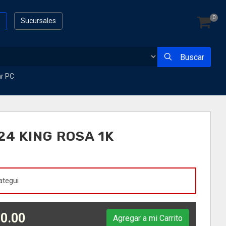
0
s
Sucursales
Buscar
ar PC
4 KING ROSA 1K
ategui
0.00
Agregar a mi Carrito