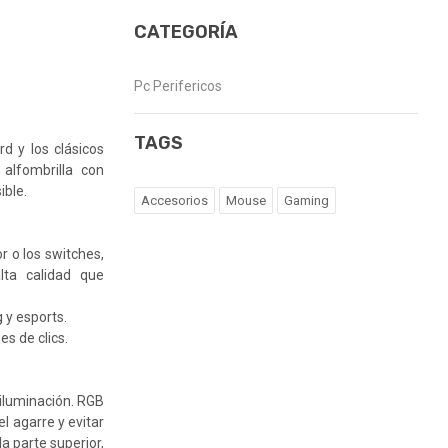
CATEGORÍA
Pc Perifericos
TAGS
 y los clásicos
 alfombrilla con
ible.
Accesorios
Mouse
Gaming
r o los switches,
ta calidad que
 y esports.
es de clics.
iluminación. RGB
l agarre y evitar
la parte superior,