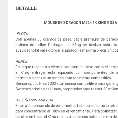
DETALLE
MOUSE RED DRAGON M724 1K KING ROSA
-FLOTA
Con apenas 50 gramos de peso, cable premium de paracord
patines de teflón Redragon, el K1ng se desliza sobre la
suavidad total para otorgar al jugador la máxima precisión pos
-RINDE
En lo que respecta a elementos internos clave como el senso
el K1ng entrega: está equipado con componentes de al
permiten alcanzar un rendimiento realmente competitivo.
Sensor óptico Pixart 3327. Un sensor competitivo para gaming
Switches principales Huano, preparados para resistir 20 millon
-DISEÑO MINIMALISTA
Este ratón prescinde de ornamentos habituales como la retro
para concentrarse al 100% en el rendimiento. Para optimizar e
los clics en falso, el K1ng rechaza los típicos botones extra de 