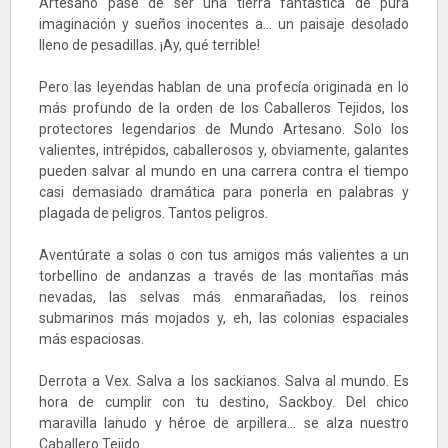
Artesano pase de ser una tierra fantástica de pura
imaginación y sueños inocentes a... un paisaje desolado
lleno de pesadillas. ¡Ay, qué terrible!
Pero las leyendas hablan de una profecía originada en lo
más profundo de la orden de los Caballeros Tejidos, los
protectores legendarios de Mundo Artesano. Solo los
valientes, intrépidos, caballerosos y, obviamente, galantes
pueden salvar al mundo en una carrera contra el tiempo
casi demasiado dramática para ponerla en palabras y
plagada de peligros. Tantos peligros.
Aventúrate a solas o con tus amigos más valientes a un
torbellino de andanzas a través de las montañas más
nevadas, las selvas más enmarañadas, los reinos
submarinos más mojados y, eh, las colonias espaciales
más espaciosas.
Derrota a Vex. Salva a los sackianos. Salva al mundo. Es
hora de cumplir con tu destino, Sackboy. Del chico
maravilla lanudo y héroe de arpillera... se alza nuestro
Caballero Tejido