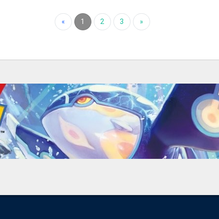
(Voucher]
«
1
2
3
»