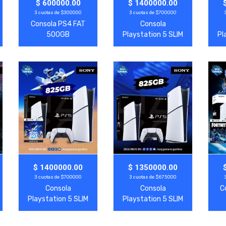
Agregar
Ver Más
Agregar
Ver Más
A
$ 600000.00
$ 1400000.00
3 cuotas de $300000
3 cuotas de $700000
Consola PS4 FAT
Consola
500GB
Playstation 5 SLIM
Pl
DIGITAL 825GB +
D
Spiderman 2
G
(DIGITAL]
Agregar
Ver Más
Agregar
Ver Más
A
$ 1400000.00
$ 1350000.00
3 cuotas de $700000
3 cuotas de $675000
Consola
Consola
C
Playstation 5 SLIM
Playstation 5 SLIM
DIGITAL 825GB +
DIGITAL 825GB
VO
Astro Bot