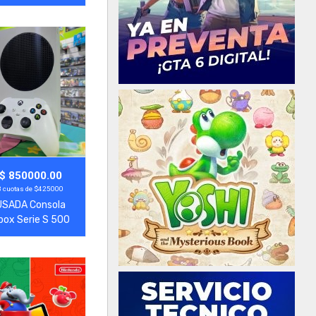
Digital 2 TB
gregar
Ver Más
$ 850000.00
3 cuotas de $425000
USADA Consola
box Serie S 500
GB + Joystick
Blanco