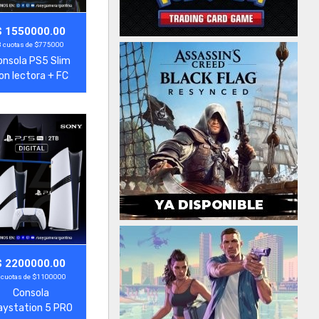
gregar
Ver Más
$ 1550000.00
3 cuotas de $775000
onsola PS5 Slim
on lectora + FC
26 (DIGITAL]
gregar
Ver Más
$ 2200000.00
 cuotas de $1100000
Consola
aystation 5 PRO