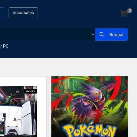
0
s
Sucursales
Buscar
ar PC