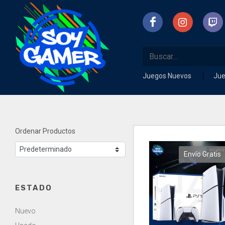
Juegos Nuevos
Ju
Ordenar Productos
Envío Gratis
ESTADO
Nuevo