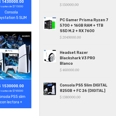
gregar
Ver Más
$ 1430000.00
$ 150000.00
3 cuotas de $715000
Consola
aystation 5 SLIM
PC Gamer Prisma Ryzen 7
IGITAL 825GB +
5700 + 16GB RAM + 1TB
ran Turismo 7 +
SSD M.2 + RX 7600
Astro Bot
$ 2049000.00
(Voucher]
Headset Razer
Blackshark V3 PRO
Blanco
$ 460000.00
Consola PS5 Slim DIGITAL
gregar
Ver Más
$ 1530000.00
825GB + FC 26 (DIGITAL]
3 cuotas de $765000
onsola PS5 slim
$ 1380000.00
con lectora +
UCHER Fortnite