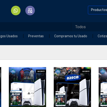
Producto
egos Usados
Preventas
Compramos tu Usado
Cotiz