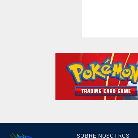
and clank
(Vouchers]
SOBRE NOSOTROS