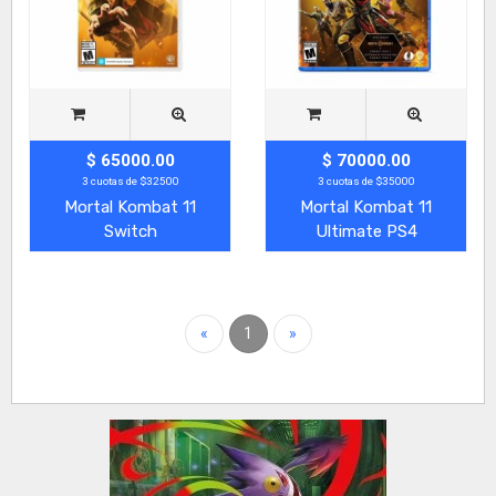
$ 65000.00
$ 70000.00
3 cuotas de $32500
3 cuotas de $35000
Mortal Kombat 11
Mortal Kombat 11
Switch
Ultimate PS4
«
1
»