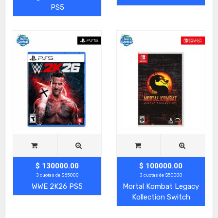
PS5
$ 130000.00
$ 100000.00
3 cuotas de $65000
3 cuotas de $50000
WWE 2K26 PS5
Mortal Kombat Legacy
Kollection Switch