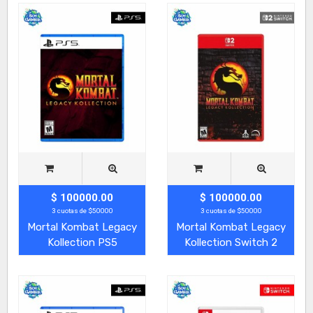
$ 100000.00
$ 100000.00
3 cuotas de $50000
3 cuotas de $50000
Mortal Kombat Legacy
Mortal Kombat Legacy
Kollection PS5
Kollection Switch 2