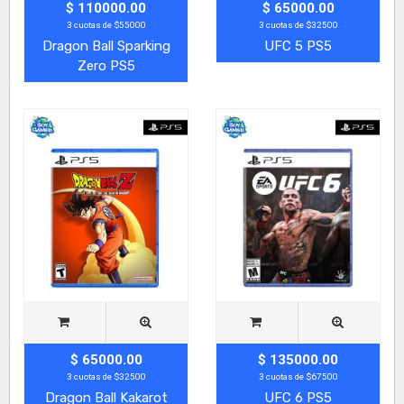
$ 110000.00
$ 65000.00
3 cuotas de $55000
3 cuotas de $32500
Dragon Ball Sparking
UFC 5 PS5
Zero PS5
$ 65000.00
$ 135000.00
3 cuotas de $32500
3 cuotas de $67500
Dragon Ball Kakarot
UFC 6 PS5