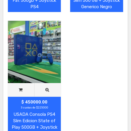
Fat 500gb + Joystick
Slim 500 GB + Joystick
PS4
Generico Negro
$ 450000.00
3 cuotas de $225000
USADA Consola PS4
Slim Edicion State of
Play 500GB + Joystick