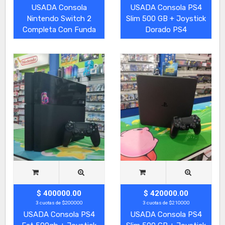
USADA Consola
USADA Consola PS4
Nintendo Switch 2
Slim 500 GB + Joystick
Completa Con Funda
Dorado PS4
$ 400000.00
$ 420000.00
3 cuotas de $200000
3 cuotas de $210000
USADA Consola PS4
USADA Consola PS4