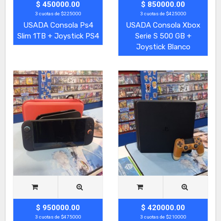
$ 450000.00
$ 850000.00
3 cuotas de $225000
3 cuotas de $425000
USADA Consola Ps4
USADA Consola Xbox
Slim 1TB + Joystick PS4
Serie S 500 GB +
Joystick Blanco
$ 950000.00
$ 420000.00
3 cuotas de $475000
3 cuotas de $210000