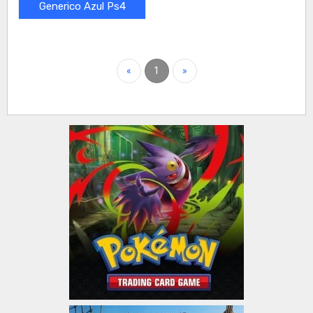
Generico Azul Ps4
«
1
»