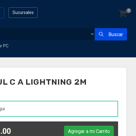
0
s
Sucursales
Buscar
ar PC
L C A LIGHTNING 2M
gui
.00
Agregar a mi Carrito