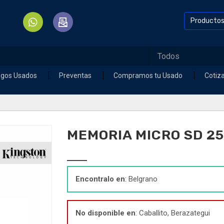
Producto
egos Usados
Preventas
Compramos tu Usado
Cotiz
MEMORIA MICRO SD 25
Encontralo en
: Belgrano
No disponible en
: Caballito, Berazategui