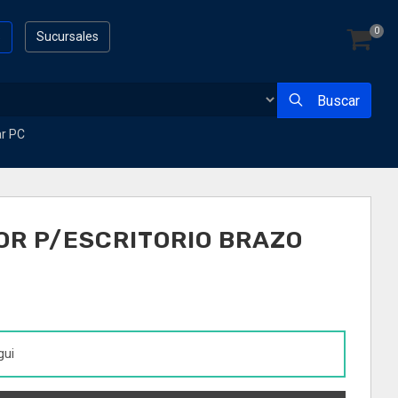
0
s
Sucursales
Buscar
ar PC
OR P/ESCRITORIO BRAZO
gui