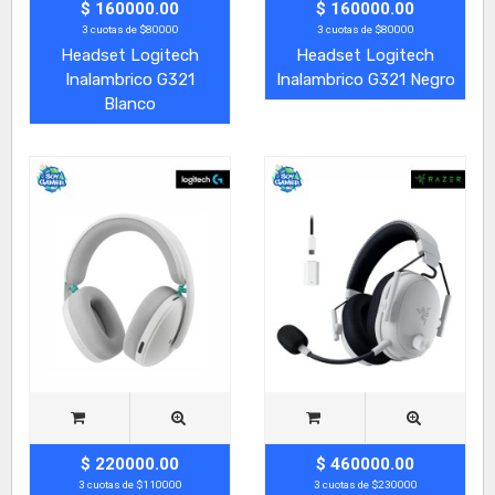
$ 160000.00
$ 160000.00
3 cuotas de $80000
3 cuotas de $80000
Headset Logitech
Headset Logitech
Inalambrico G321
Inalambrico G321 Negro
Blanco
$ 220000.00
$ 460000.00
3 cuotas de $110000
3 cuotas de $230000