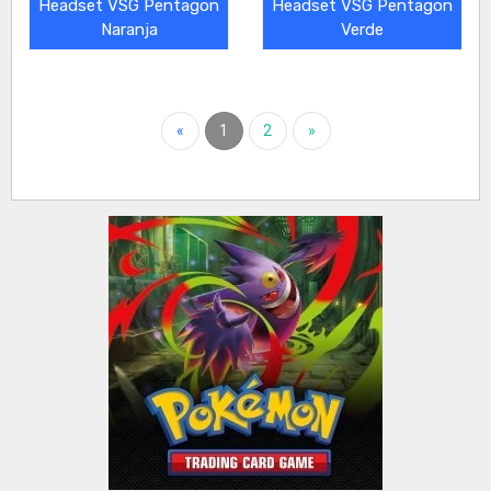
Headset VSG Pentagon
Headset VSG Pentagon
Naranja
Verde
«
1
2
»