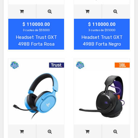
$ 110000.00
$ 110000.00
3 cuotas de $55000
3 cuotas de $55000
Headset Trust GXT
Headset Trust GXT
498B Forta Rosa
498B Forta Negro