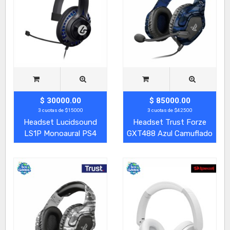
$ 30000.00
$ 85000.00
3 cuotas de $15000
3 cuotas de $42500
Headset Lucidsound
Headset Trust Forze
LS1P Monoaural PS4
GXT488 Azul Camuflado