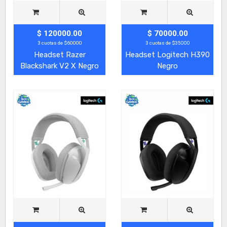
$ 120000.00
$ 70000.00
3 cuotas de $60000
3 cuotas de $35000
Headset Razer
Headset Logitech H390
Blackshark V2 X Negro
Negro