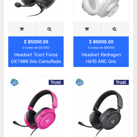
$ 85000.00
$ 80000.00
3 cuotas de $42500
3 cuotas de $40000
Headset Trust Forze
Headset Redragon
GXT488 Gris Camuflado
H610 ANC Gris