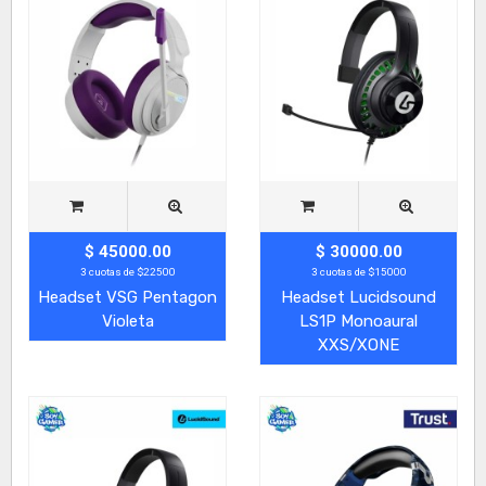
$ 45000.00
$ 30000.00
3 cuotas de $22500
3 cuotas de $15000
Headset VSG Pentagon
Headset Lucidsound
Violeta
LS1P Monoaural
XXS/XONE