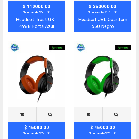
$ 110000.00
$ 350000.00
3 cuotas de $55000
3 cuotas de $175000
Headset Trust GXT
Headset JBL Quantum
498B Forta Azul
650 Negro
$ 45000.00
$ 45000.00
3 cuotas de $22500
3 cuotas de $22500