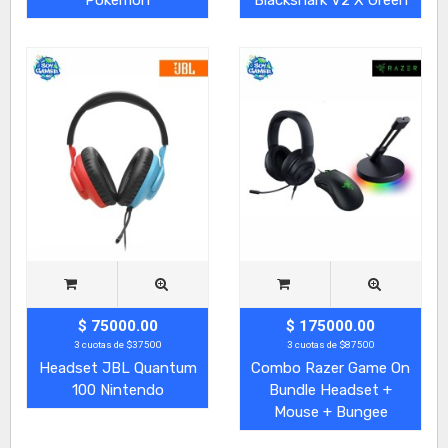
$ 75000.00
$ 175000.00
3 cuotas de $37500
3 cuotas de $87500
Headset JBL Quantum
Combo Razer Game On
100 Nintendo
Bundle Headset +
Mouse + Bungee