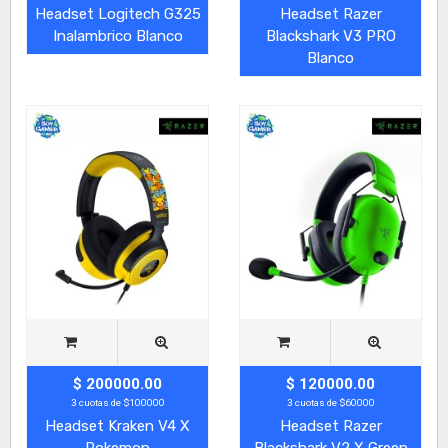
Headset Logitech G325
Headset Razer
Inalambrico Blanco
Blackshark V3 PRO
Blanco
$ 200000.00
$ 120000.00
3 cuotas de $100000
3 cuotas de $60000
Headset Kraken V4 X
Headset Razer
Pokemon
Blackshark V2 X Green