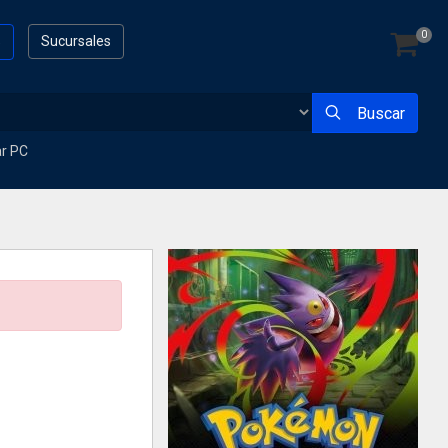
0
s
Sucursales
Buscar
ar PC