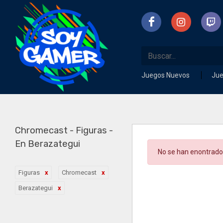
Juegos Nuevos
Ju
Chromecast - Figuras -
En Berazategui
No se han enontrado
Figuras
Chromecast
Berazategui